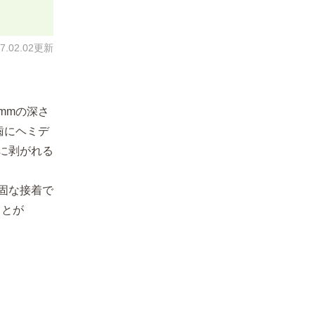
17.02.02更新
mmの深さ
歯にヘミデ
に剥がれる
固な接着で
ことが