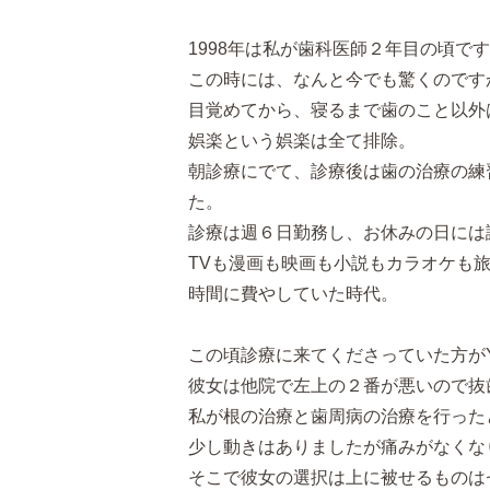
1998年は私が歯科医師２年目の頃で
この時には、なんと今でも驚くのですが
目覚めてから、寝るまで歯のこと以外
娯楽という娯楽は全て排除。
朝診療にでて、診療後は歯の治療の練
た。
診療は週６日勤務し、お休みの日には
TVも漫画も映画も小説もカラオケも
時間に費やしていた時代。
この頃診療に来てくださっていた方が
彼女は他院で左上の２番が悪いので抜
私が根の治療と歯周病の治療を行った
少し動きはありましたが痛みがなくな
そこで彼女の選択は上に被せるものは