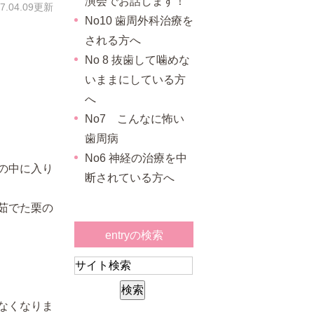
演会でお話します！
17.04.09更新
No10 歯周外科治療を
される方へ
No 8 抜歯して噛めな
いままにしている方
へ
No7 こんなに怖い
歯周病
No6 神経の治療を中
の中に入り
断されている方へ
茹でた栗の
entryの検索
なくなりま