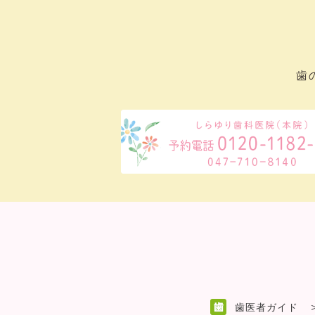
歯
歯医者ガイド