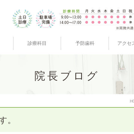
診療科目
予防歯科
アクセ
院長ブログ
H
す。