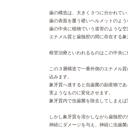
歯の構造は、大きく３つに分かれてい
歯の表面を覆う硬いヘルメットのよう
歯の中央に植物でいう道管のような空
エナメル質と歯髄腔の間に存在する象
根管治療といわれるものはこの中央に
この３層構造で一番外側のエナメル質
込みます。
象牙質へ達すると虫歯菌の副産物であ
実ようなものに変化させます。
象牙質内で虫歯菌を除去してしまえば
しかし象牙質を溶かしながら歯髄腔の
神経にダメージを与え、神経に虫歯菌