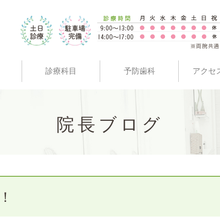
診療科目
予防歯科
アクセ
院長ブログ
！