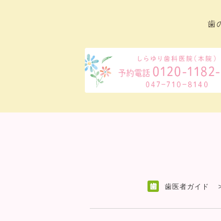
歯
歯医者ガイド